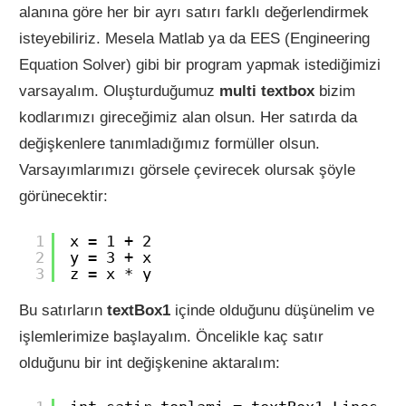
alanına göre her bir ayrı satırı farklı değerlendirmek
paylaşmak
isteyebiliriz. Mesela Matlab ya da EES (Engineering
istiyorum.
Equation Solver) gibi bir program yapmak istediğimizi
varsayalım. Oluşturduğumuz
multi textbox
bizim
kodlarımızı gireceğimiz alan olsun. Her satırda da
değişkenlere tanımladığımız formüller olsun.
Varsayımlarımızı görsele çevirecek olursak şöyle
görünecektir:
1
x = 1 + 2 
2
y = 3 + x 
3
z = x * y 
Bu satırların
textBox1
içinde olduğunu düşünelim ve
işlemlerimize başlayalım. Öncelikle kaç satır
olduğunu bir int değişkenine aktaralım: