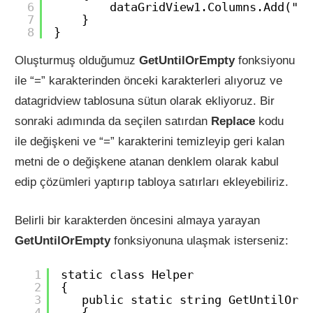
6
dataGridView1.Columns.Add("Co
7
}
8
}
Oluşturmuş olduğumuz
GetUntilOrEmpty
fonksiyonu
ile “=” karakterinden önceki karakterleri alıyoruz ve
datagridview tablosuna sütun olarak ekliyoruz. Bir
sonraki adımında da seçilen satırdan
Replace
kodu
ile değişkeni ve “=” karakterini temizleyip geri kalan
metni de o değişkene atanan denklem olarak kabul
edip çözümleri yaptırıp tabloya satırları ekleyebiliriz.
Belirli bir karakterden öncesini almaya yarayan
GetUntilOrEmpty
fonksiyonuna ulaşmak isterseniz:
1
static class Helper
2
{
3
public static string GetUntilOrEm
4
{