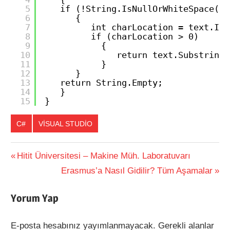
5
if (!String.IsNullOrWhiteSpace(te
6
{
7
int charLocation = text.Ind
8
if (charLocation > 0)
9
{
10
return text.Substring(
11
}
12
}
13
return String.Empty;
14
}
15
}
C#
VISUAL STUDIO
Previous
Hitit Üniversitesi – Makine Müh. Laboratuvarı
Yazı
Post:
Next
Erasmus’a Nasıl Gidilir? Tüm Aşamalar
Post:
dolaşımı
Yorum Yap
E-posta hesabınız yayımlanmayacak.
Gerekli alanlar