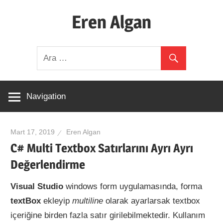
Skip
Eren Algan
to
content
Merhabalar
ben
Eren
Algan,
Navigation
kişisel
blogumda
php,
Mart 17, 2019
Eren Algan
c#,
C# Multi Textbox Satırlarını Ayrı Ayrı
c++
Değerlendirme
gibi
Visual Studio
windows form uygulamasında, forma
dillerle
textBox
ekleyip
multiline
olarak ayarlarsak textbox
yaptığım
içeriğine birden fazla satır girilebilmektedir. Kullanım
çalışmaları