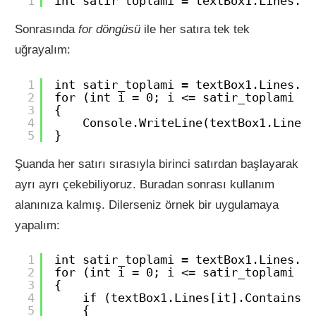
1
int satir_toplami = textBox1.Lines.Co
Sonrasında
for döngüsü
ile her satıra tek tek
uğrayalım:
1
int satir_toplami = textBox1.Lines.Co
2
for (int i = 0; i <= satir_toplami - 
3
{
4
Console.WriteLine(textBox1.Lines[
5
}
Şuanda her satırı sırasıyla birinci satırdan başlayarak
ayrı ayrı çekebiliyoruz. Buradan sonrası kullanım
alanınıza kalmış. Dilerseniz örnek bir uygulamaya
yapalım:
1
int satir_toplami = textBox1.Lines.Co
2
for (int i = 0; i <= satir_toplami - 
3
{
4
if (textBox1.Lines[it].Contains("
5
{